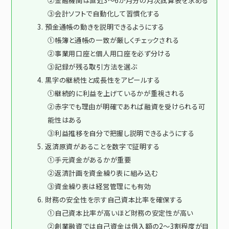
②金融機関は直近3〜6か月分の月次試算表を求める
③会計ソフトで自動化して習慣化する
3. 預金通帳の動きを説明できるようにする
①帳簿と通帳の一致が厳しくチェックされる
②事業用口座と個人用口座を必ず分ける
③記録が残る取引方法を選ぶ
4. 黒字の継続性と成長性をアピールする
①継続的に利益を上げているかが重視される
②赤字でも理由が明確であれば融資を受けられる可
能性はある
③利益推移を自分で把握し説明できるようにする
5. 返済原資があることを数字で証明する
①手元資金があるかが重要
②返済計画を資金繰り表に組み込む
③資金繰り表は経営管理にも有効
6. 財務の安全性を示す自己資本比率を確保する
①自己資本比率が高いほど財務の安定性が高い
②創業融資では自己資金は借入額の2〜3割程度が目