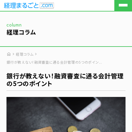
column
トップページ
経理コラム
会社案内
選ばれる理由
home
chevron_right
chevron_right
経理コラム
事業内容
銀行が教えない！融資審査に通る会計管理の5つのポイン...
業務フロー
銀行が教えない！融資審査に通る会計管理
の5つのポイント
導入事例
経理コラム
よくある質問
メールフォームでのお問合せ