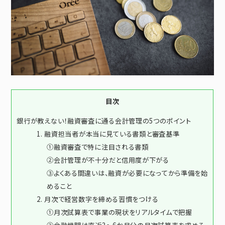
お電話でのお問合せ
0120-979-015
close
目次
銀行が教えない！融資審査に通る会計管理の5つのポイント
1. 融資担当者が本当に見ている書類と審査基準
①融資審査で特に注目される書類
②会計管理が不十分だと信用度が下がる
③よくある間違いは、融資が必要になってから準備を始
めること
2. 月次で経営数字を締める習慣をつける
①月次試算表で事業の現状をリアルタイムで把握